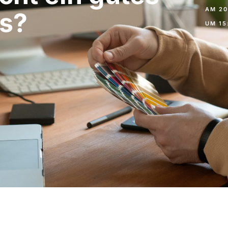
AM
20
s?
UM
15