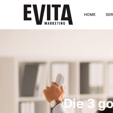
HOME
SER
Die 3 g