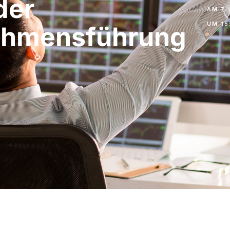
der
AM
7.
UM
15
ehmensführung